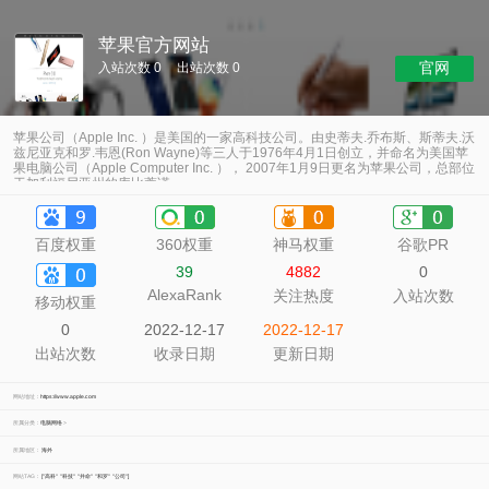
苹果官方网站
官网
入站次数 0
出站次数 0
苹果公司（Apple Inc. ）是美国的一家高科技公司。由史蒂夫.乔布斯、斯蒂夫.沃
兹尼亚克和罗.韦恩(Ron Wayne)等三人于1976年4月1日创立，并命名为美国苹
果电脑公司（Apple Computer Inc. ）， 2007年1月9日更名为苹果公司，总部位
于加利福尼亚州的库比蒂诺。
百度权重
360权重
神马权重
谷歌PR
39
4882
0
AlexaRank
关注热度
入站次数
移动权重
0
2022-12-17
2022-12-17
出站次数
收录日期
更新日期
网站地址：
https://www.apple.com
所属分类：
电脑网络
>
所属地区：
海外
网站TAG：
["高科"
"科技"
"并命"
"和罗"
"公司"]