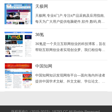
立，并命名为美国苹果电脑公司（Apple Comp
天极网
uter Inc. ）， 2007年1月9日更名为苹果公
天极网,专业it门户,专注it产品采购及应用指南,
司，总部位于加利福尼亚州的库比蒂诺。
每天为广大用户提供电脑硬件,软件,数码,商情,
手机,笔记本,游戏,互联网,数字家庭,教育,下载
等内容,解决网友工作学习中的技术疑难,指导数
36氪
字科技消费,领引时尚生活潮流.
36氪是一个关注互联网创业的科技博客，旨在
帮助互联网创业者实现创业梦。我们相信每个
人都可以像来氪星人超人那样强大无比。
中国知网
中国知网知识发现网络平台—面向海内外读者
提供中国学术文献、外文文献、学位论文、报
纸、会议、年鉴、工具书等各类资源统一检
索、统一导航、在线阅读和下载服务。涵盖基
础科学、文史哲、工程科技、社会科学、农
业、经济与管理科学、医药卫生、信息科技等
十大领域。
版权所有©（2015-2023）18793.CC All Rights Reserved.