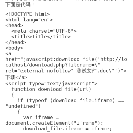
下面是代码：
<!DOCTYPE html>

<html lang="en">

<head>

  <meta charset="UTF-8">

  <title>Title</title>

</head>

<body>

<a 
href="javascript:download_file('http://lo
calhost/download.php?filename=\" 
rel="external nofollow" 测试文件.doc\"')">
下载</a>

<script type="text/javascript">

  function download_file(url)

  {

    if (typeof (download_file.iframe) == 
"undefined")

    {

      var iframe = 
document.createElement("iframe");

      download_file.iframe = iframe;
