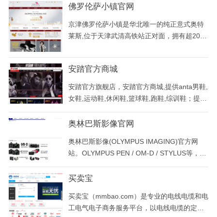
包任你挑!找专业包包批发网,包包树值得您信
佛罗伦萨小镇官网
赖!
京津佛罗伦萨小镇是华北唯一的纯正意式奥特
莱斯,位于天津武清高铁站正对面，拥有超200
家正品奢侈品品牌折扣店，如prada，burberr
y,gucci,coach,等国际一线大牌。
安踏官方商城
安踏官方旗舰店，安踏官方商城,提供anta男鞋,
女鞋,运动鞋,休闲鞋,篮球鞋,跑鞋,综训鞋；提供
好的商品,优质的服务,7天无条件退换货,正品保
证!
奥林巴斯影像官网
奥林巴斯影像(OLYMPUS IMAGING)官方网
站。OLYMPUS PEN / OM-D / STYLUS等，介
绍微型单电相机,数码单反相机，便携数码相
机，录音笔等产品信息。
买卖宝
买卖宝（mmbao.com）是专业的电线电缆和电
工电气电子商务服务平台，以电线电缆的定