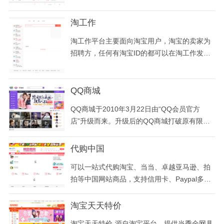
制、现货、配套金具附件，家装线及电工电气
等产品的采购和销售为主体，为客户提供从采
淘工作
购、销售、支付、物流、质检及金融等服务为
一体的一站式解决方案！
淘工作平台主要面向淘宝用户，淘宝的卖家为
招聘方，任何有淘宝ID的都可以在淘工作发布
现场求职方。
QQ商城
QQ商城于2010年3月22日由“QQ会员官方
店”升级而来。升级后的QQ商城打破原有限
制，将此前只有QQ会员才能享受到的低价名牌
网购特权向所有QQ用户全面开放，而QQ会员
代购中国
的优惠特权也将进一步升级。
可以一站式代购淘宝、当当、卓越亚马逊、拍
拍等中国网站商品，支持信用卡、Paypal多种
付款方式，商品集中邮寄，享受运费折扣。代
购专业服务于海外华人、留学生
淘宝天天特价
淘宝天天特价-源自淘宝平台，提供当季全网具