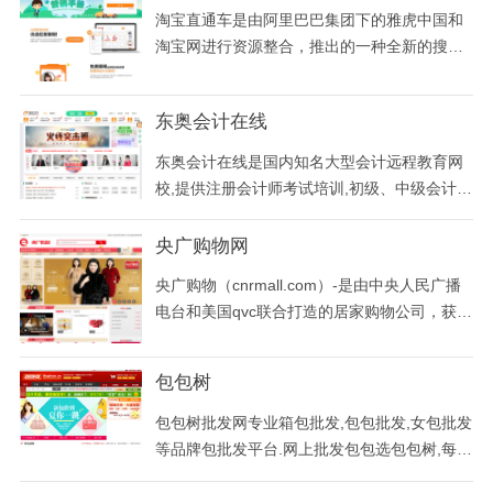
袖添香。
淘宝直通车是由阿里巴巴集团下的雅虎中国和
淘宝网进行资源整合，推出的一种全新的搜索
竞价模式。他的竞价结果不只可以在雅虎搜索
引擎上显示，还可以在淘宝网（以全新的图片
东奥会计在线
文字的形式显示）上充分展示。每件商品可以
设置200个关键字， 卖家可以针对每个竞价词
东奥会计在线是国内知名大型会计远程教育网
自由定价，并且可以看到在雅虎和淘宝网上的
校,提供注册会计师考试培训,初级、中级会计职
排名位置，
称考试培训,注册税务师考试培训,会计继续教育
培训,从业资格考试辅导。另外提供各类考试真
央广购物网
题,模拟试卷,名师课件,疑难解答,考前强化,考后
央广购物（cnrmall.com）-是由中央人民广播
成绩查询等考试信息。
电台和美国qvc联合打造的居家购物公司，获国
家广电总局批准的电视购物频道，24小时客服
热线:4008-518-518
包包树
包包树批发网专业箱包批发,包包批发,女包批发
等品牌包批发平台.网上批发包包选包包树,每周
新品,厂家直供真皮品牌男女包包,3000多款包