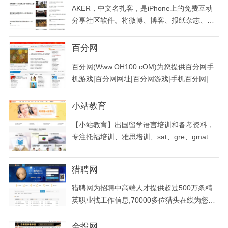
AKER，中文名扎客，是iPhone上的免费互动
分享社区软件。将微博、博客、报纸杂志、网
络新闻、图片、RSS、google reader等众多内
容，按照用户个人的意愿聚合到一款软件上。
百分网
用看杂志的方式阅读，具有华丽效果和全新互
百分网(Www.OH100.cOM)为您提供百分网手
动阅读体验。
机游戏|百分网网址|百分网游戏|手机百分网|范
文大全|byfen网等精品内容。
小站教育
【小站教育】出国留学语言培训和备考资料，
专注托福培训、雅思培训、sat、gre、gmat等
出国留学语言培训和备考复习资料、考试指
南、高分经验等，出国留学语言培训一站式留
猎聘网
学服务平台。
猎聘网为招聘中高端人才提供超过500万条精
英职业找工作信息,70000多位猎头在线为您提
供找工作服务,覆盖40多个招聘行业,发布世界5
00强企业招聘信息。猎聘网,精英职业发展平
金投网