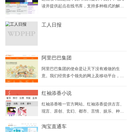
读并提供起点在线书库，支持多种格式的解析
(umd,txt,chm,epub,htm,ebk等)
工人日报
阿里巴巴集团
阿里巴巴集团的使命是让天下没有难做的生
意。我们经营多个领先的网上及移动平台，业
务覆盖零售和批发贸易及云计算等。
红袖添香小说
红袖添香唯一官方网站。红袖添香提供古言、
现言、原创、玄幻、都市、言情、娱乐、种
田、科幻、悬疑、灵异、穿越、重生、宠文等
小说,新全本免费手机小说阅读推荐,精彩尽在红
淘宝直通车