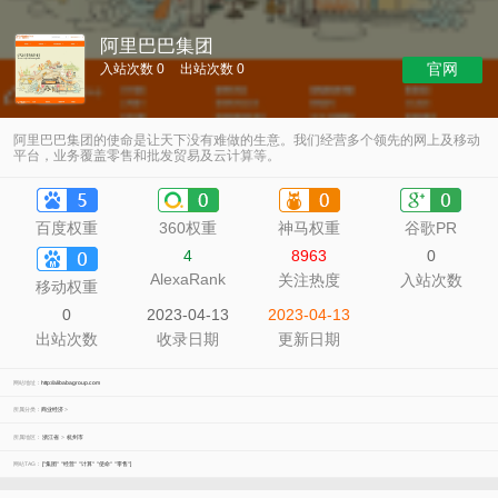
阿里巴巴集团
官网
入站次数 0
出站次数 0
阿里巴巴集团的使命是让天下没有难做的生意。我们经营多个领先的网上及移动
平台，业务覆盖零售和批发贸易及云计算等。
百度权重
360权重
神马权重
谷歌PR
4
8963
0
AlexaRank
关注热度
入站次数
移动权重
0
2023-04-13
2023-04-13
出站次数
收录日期
更新日期
网站地址：
http://alibabagroup.com
所属分类：
商业经济
>
所属地区：
浙江省
>
杭州市
网站TAG：
["集团"
"经营"
"计算"
"使命"
"零售"]