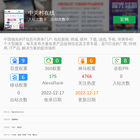
中关村在线
官网
入站次数 0
出站次数 0
中国领先的IT信息与商务门户, 包括新闻, 商城, 硬件, 下载, 游戏, 手机, 评测等40
个大型频道，每天发布大量各类产品促销信息及文章专题，是IT行业的厂商, 经销
商, IT产品, 解决方案的提供场所
百度权重
360权重
神马权重
谷歌PR
175
4766
0
AlexaRank
关注热度
入站次数
移动权重
0
2022-12-17
2022-12-17
出站次数
收录日期
更新日期
网站地址：
https://zol.com.cn
所属分类：
电脑网络
>
所属地区：
北京
>
海淀区
网站TAG：
["大型"
"促销"
"经销"
"产品"
"解决"]