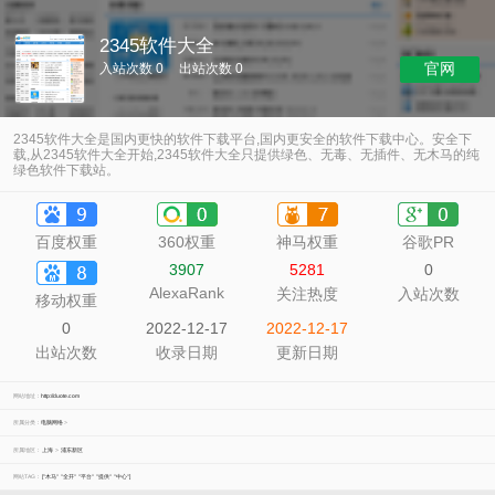
2345软件大全
官网
入站次数 0
出站次数 0
2345软件大全是国内更快的软件下载平台,国内更安全的软件下载中心。安全下
载,从2345软件大全开始,2345软件大全只提供绿色、无毒、无插件、无木马的纯
绿色软件下载站。
百度权重
360权重
神马权重
谷歌PR
3907
5281
0
AlexaRank
关注热度
入站次数
移动权重
0
2022-12-17
2022-12-17
出站次数
收录日期
更新日期
网站地址：
http://duote.com
所属分类：
电脑网络
>
所属地区：
上海
>
浦东新区
网站TAG：
["木马"
"全开"
"平台"
"提供"
"中心"]