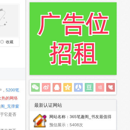
收藏
中，
5200笔
火热的网络
最新认证网站
趣阁_无弹窗
于它是否
网站名称：
365笔趣阁_书友最值得
收藏的网络小说阅读网
预估展示：5408次