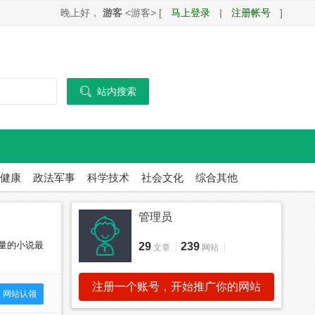
晚上好，
游客
<游客> [
马上登录
|
注册帐号
]

站内搜索
健康
政法军事
科学技术
社会文化
综合其他
管理员
量的小说最
29
239
文章
网站
注册一个账号，开始推广你的网站
网站认领