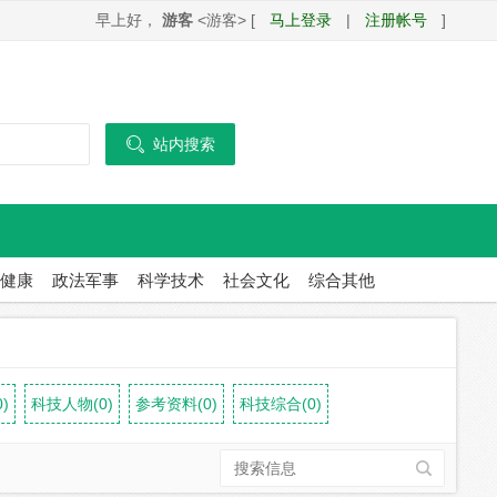
早上好，
游客
<游客> [
马上登录
|
注册帐号
]

站内搜索
健康
政法军事
科学技术
社会文化
综合其他
)
科技人物(0)
参考资料(0)
科技综合(0)