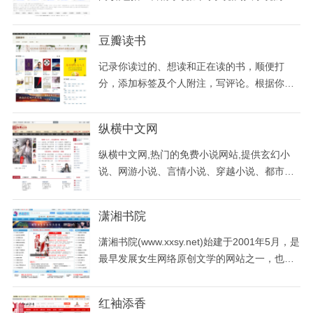
小说、青春校园小说等精彩很Hi的小说在线阅
读及小说下载。
豆瓣读书
记录你读过的、想读和正在读的书，顺便打
分，添加标签及个人附注，写评论。根据你的
口味，豆瓣会推荐适合的书给你。
纵横中文网
纵横中文网,热门的免费小说网站,提供玄幻小
说、网游小说、言情小说、穿越小说、都市小
说等免费小说在线阅读与下载。大神作品齐聚
纵横,新章节每日更新。
潇湘书院
潇湘书院(www.xxsy.net)始建于2001年5月，是
最早发展女生网络原创文学的网站之一，也是
最早实行女生原创文学付费的网站之一。经过
多年的辛勤耕耘，潇湘书院已发展成国内领先
红袖添香
的女生原创网站，用户数量与日俱增，访问流