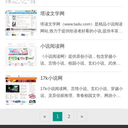
新章节免费，更多精彩尽在起点女生网
塔读文学网
塔读文学网（www.tadu.com）是精品小说阅读
网站,致力于提供给读者好看的小说,提供丰富的
精品原创小说和畅销出版书籍的在线阅读和下
载服务,并定期举办免费小说阅读活动.
小说阅读网
《小说阅读网》提供原创小说，包含穿越小
说、言情小说、校园小说、玄幻小说、武侠小
说、历史小 说、军事小说、网游小说、免费小
说等在线阅读和小说下载。页面简洁，无眩杂
17k小说网
广告。
17k小说阅读网、言情小说、玄幻小说、穿越小
说、灵异侦探推理、青春校园文学、网游小
说、网络文学等在线小说阅读网站。页面简
洁，访问速度快。
«
1
2
»